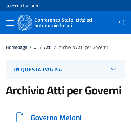
Vai al contenuto
Vai alla navigazione del sito
Governo Italiano
Conferenza Stato-città ed
autonomie locali
Cerca
Homepage
/
...
/
Atti
/
Archivio Atti per Governi
IN QUESTA PAGINA
Archivio Atti per Governi
Governo Meloni