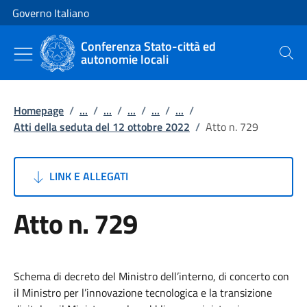
Vai al contenuto
Vai alla navigazione del sito
Governo Italiano
Conferenza Stato-città ed
autonomie locali
Cerca
Homepage
/
...
/
...
/
...
/
...
/
...
/
Atti della seduta del 12 ottobre 2022
/
Atto n. 729
LINK E ALLEGATI
Atto n. 729
Schema di decreto del Ministro dell’interno, di concerto con
il Ministro per l’innovazione tecnologica e la transizione