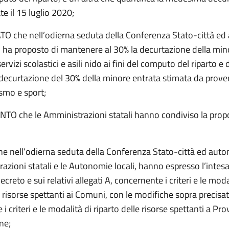
e il 15 luglio 2020;
 che nell’odierna seduta della Conferenza Stato-città e
CI ha proposto di mantenere al 30% la decurtazione della min
rvizi scolastici e asili nido ai fini del computo del riparto e d
 decurtazione del 30% della minore entrata stimata da provent
ismo e sport;
O che le Amministrazioni statali hanno condiviso la prop
e nell’odierna seduta della Conferenza Stato-città ed auton
azioni statali e le Autonomie locali, hanno espresso l’intesa
creto e sui relativi allegati A, concernente i criteri e le moda
e risorse spettanti ai Comuni, con le modifiche sopra precisat
i criteri e le modalità di riparto delle risorse spettanti a Pro
ne;