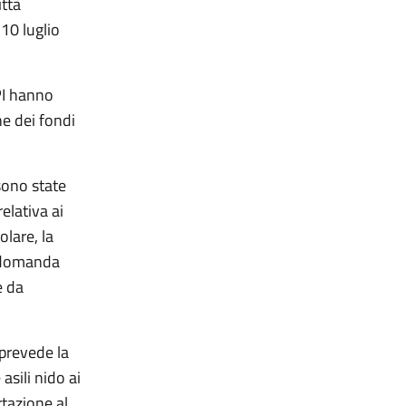
ttà
10 luglio
PI hanno
ne dei fondi
sono state
elativa ai
olare, la
a domanda
e da
prevede la
asili nido ai
rtazione al