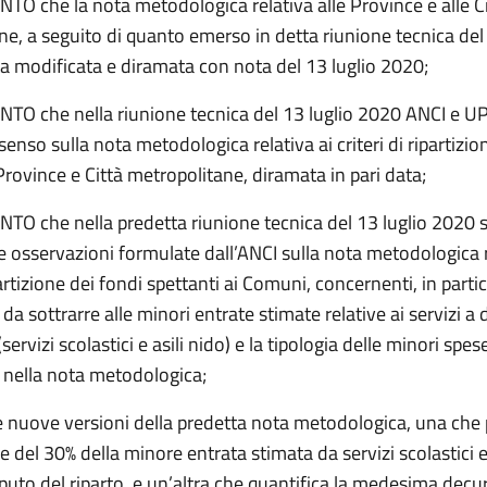
O che la nota metodologica relativa alle Province e alle Ci
e, a seguito di quanto emerso in detta riunione tecnica del 
ta modificata e diramata con nota del 13 luglio 2020;
O che nella riunione tecnica del 13 luglio 2020 ANCI e U
enso sulla nota metodologica relativa ai criteri di ripartizio
Province e Città metropolitane, diramata in pari data;
O che nella predetta riunione tecnica del 13 luglio 2020 
e osservazioni formulate dall’ANCI sulla nota metodologica r
ipartizione dei fondi spettanti ai Comuni, concernenti, in partic
da sottrarre alle minori entrate stimate relative ai servizi 
servizi scolastici e asili nido) e la tipologia delle minori spes
 nella nota metodologica;
e nuove versioni della predetta nota metodologica, una che 
 del 30% della minore entrata stimata da servizi scolastici e 
puto del riparto, e un’altra che quantifica la medesima decu