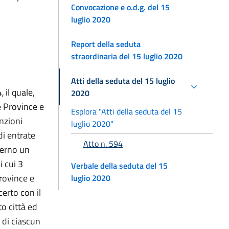
Convocazione e o.d.g. del 15
luglio 2020
Report della seduta
straordinaria del 15 luglio 2020
Atti della seduta del 15 luglio
4
,
il quale,
2020
e Province e
Esplora "Atti della seduta del 15
unzioni
luglio 2020"
di entrate
Atto n. 594
terno un
i cui 3
Verbale della seduta del 15
Province e
luglio 2020
certo con il
o città ed
i di ciascun