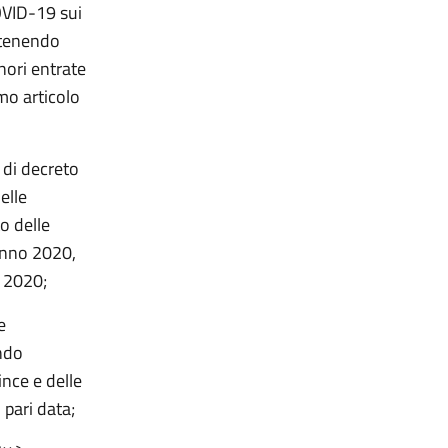
OVID-19 sui
e tenendo
nori entrate
mo articolo
 di decreto
elle
o delle
anno 2020,
l 2020;
e
ondo
nce e delle
 pari data;