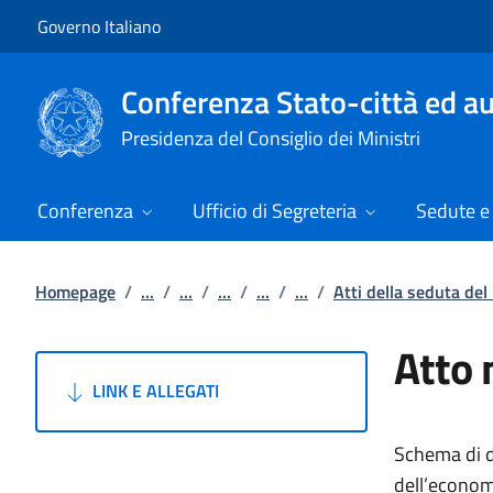
Vai al contenuto
Vai alla navigazione del sito
Governo Italiano
Conferenza Stato-città ed au
Presidenza del Consiglio dei Ministri
Conferenza
Ufficio di Segreteria
Sedute e 
Homepage
/
...
/
...
/
...
/
...
/
...
/
Atti della seduta del
Atto 
LINK E ALLEGATI
Schema di de
dell’economi