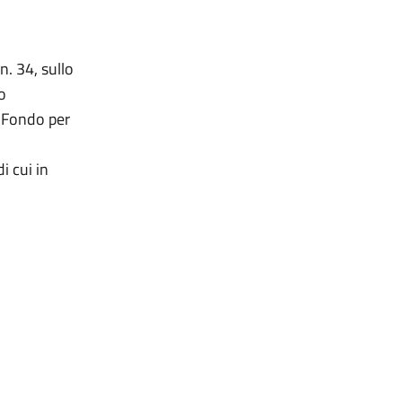
. 34, sullo
o
l Fondo per
i cui in