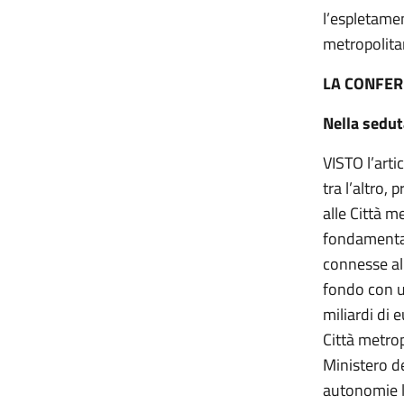
l’espletame
metropolita
LA CONFER
Nella sedut
VISTO l’art
tra l’altro,
alle Città m
fondamentali
connesse all
fondo con un
miliardi di 
Città metrop
Ministero de
autonomie lo