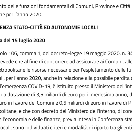
nto delle funzioni fondamentali di Comuni, Province e Città
ne per l’anno 2020.
ENZA STATO-CITTÀ ED AUTONOMIE LOCALI
a del 15 luglio 2020
icolo 106, comma 1, del decreto-legge 19 maggio 2020, n. 3
 prevede che al fine di concorrere ad assicurare ai Comuni, all
etropolitane le risorse necessarie per l'espletamento delle f
, per l'anno 2020, anche in relazione alla possibile perdita 
’emergenza COVID-19, è istituito presso il Ministero dell'in
a dotazione di 3,5 miliardi di euro per il medesimo anno, d
euro in favore dei Comuni e 0,5 miliardi di euro in favore di 
olitane, e che con decreto del Ministero dell'interno, di con
ll'economia e delle finanze, previa intesa in Conferenza stat
cali, sono individuati criteri e modalità di riparto tra gli ent