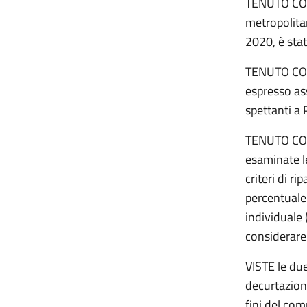
TENUTO CONT
metropolitan
2020, è sta
TENUTO CONT
espresso ass
spettanti a 
TENUTO CONT
esaminate l
criteri di r
percentuale 
individuale (
considerare
VISTE le du
decurtazione
fini del com