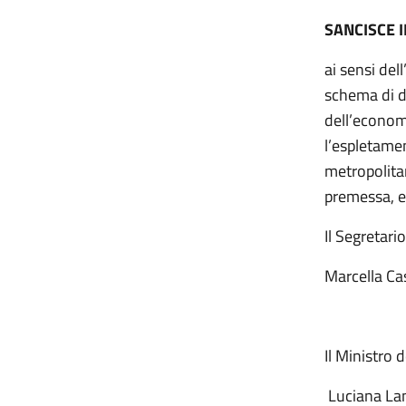
SANCISCE 
ai sensi del
schema di de
dell’economi
l’espletame
metropolitan
premessa, e
Il Segretario
Marcella C
Il Ministro d
Luciana La