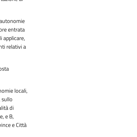
d autonomie
ore entrata
i applicare,
i relativi a
osta
omie locali,
 sullo
lità di
e, e B,
vince e Città