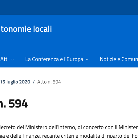
tonomie locali
Atti
La Conferenza e l'Europa
Notizie e Comun
 15 luglio 2020
/
Atto n. 594
n. 594
creto del Ministero dell’interno, di concerto con il Ministe
a e delle finanze, recante criteri e modalità di riparto del F