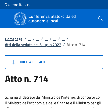
Vai al contenuto
Vai alla navigazione del sito
Governo Italiano
Conferenza Stato-città ed
autonomie locali
Cerca
Homepage
/
...
/
...
/
...
/
...
/
...
/
Atti della seduta del 6 luglio 2022
/
Atto n. 714
LINK E ALLEGATI
Atto n. 714
Schema di decreto del Ministro dell’interno, di concerto con
il Ministro dell’economia e delle finanze e il Ministro per gli