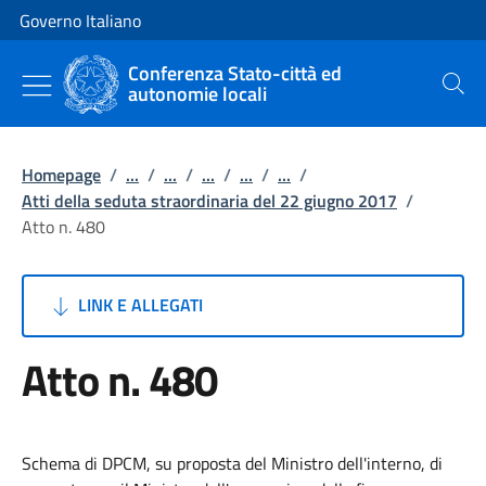
Vai al contenuto
Vai alla navigazione del sito
Governo Italiano
Conferenza Stato-città ed
autonomie locali
Cerca
Homepage
/
...
/
...
/
...
/
...
/
...
/
Atti della seduta straordinaria del 22 giugno 2017
/
Atto n. 480
LINK E ALLEGATI
Atto n. 480
Schema di DPCM, su proposta del Ministro dell'interno, di