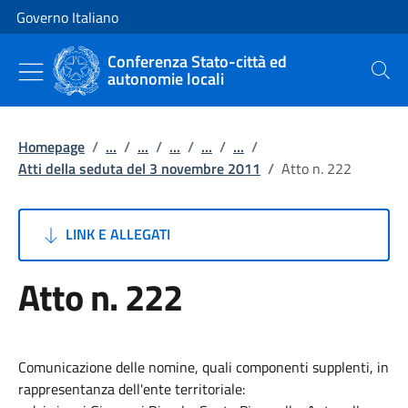
Vai al contenuto
Vai alla navigazione del sito
Governo Italiano
Conferenza Stato-città ed
autonomie locali
Cerca
Homepage
/
...
/
...
/
...
/
...
/
...
/
Atti della seduta del 3 novembre 2011
/
Atto n. 222
LINK E ALLEGATI
Atto n. 222
Comunicazione delle nomine, quali componenti supplenti, in
rappresentanza dell'ente territoriale: