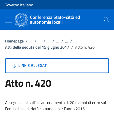
Vai al contenuto
Vai alla navigazione del sito
Governo Italiano
Conferenza Stato-città ed
autonomie locali
Cerca
Homepage
/
...
/
...
/
...
/
...
/
...
/
Atti della seduta del 15 giugno 2017
/
Atto n. 420
LINK E ALLEGATI
Atto n. 420
Assegnazioni sull'accantonamento di 20 milioni di euro sul
Fondo di solidarietà comunale per l'anno 2015.