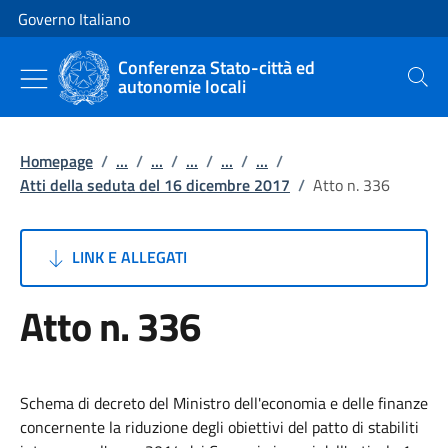
Vai al contenuto
Vai alla navigazione del sito
Governo Italiano
Conferenza Stato-città ed
autonomie locali
Cerca
Homepage
/
...
/
...
/
...
/
...
/
...
/
Atti della seduta del 16 dicembre 2017
/
Atto n. 336
LINK E ALLEGATI
Atto n. 336
Schema di decreto del Ministro dell'economia e delle finanze
concernente la riduzione degli obiettivi del patto di stabiliti