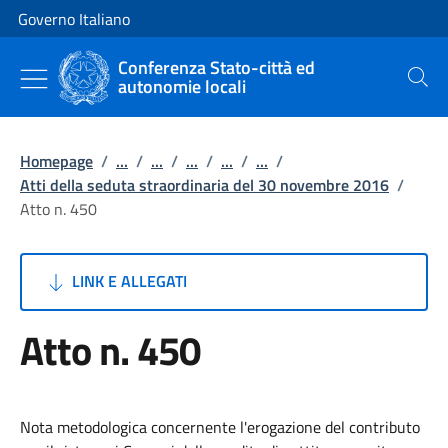
Vai al contenuto
Vai alla navigazione del sito
Governo Italiano
Conferenza Stato-città ed
autonomie locali
Cerca
Homepage
/
...
/
...
/
...
/
...
/
...
/
Atti della seduta straordinaria del 30 novembre 2016
/
Atto n. 450
LINK E ALLEGATI
Atto n. 450
Nota metodologica concernente l'erogazione del contributo