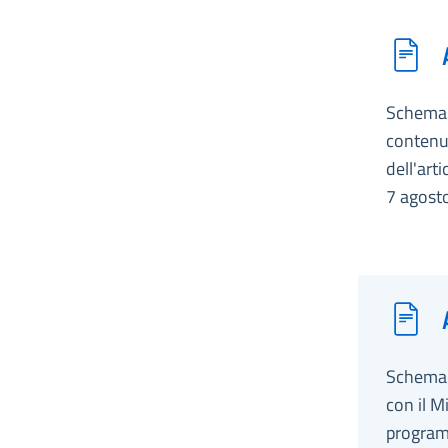
Schema d
contenut
dell'art
7 agosto
Schema d
con il M
programm