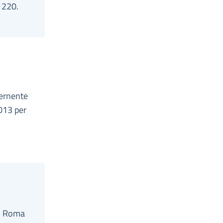
 220.
cernente
2013 per
di Roma