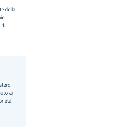
te della
mie
 di
istero
buto ai
prietà