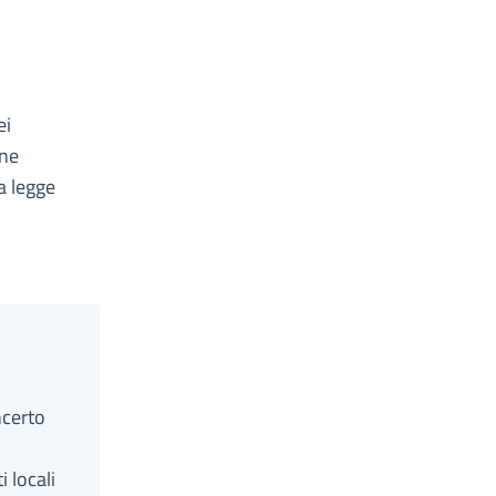
ei
one
a legge
ncerto
 locali