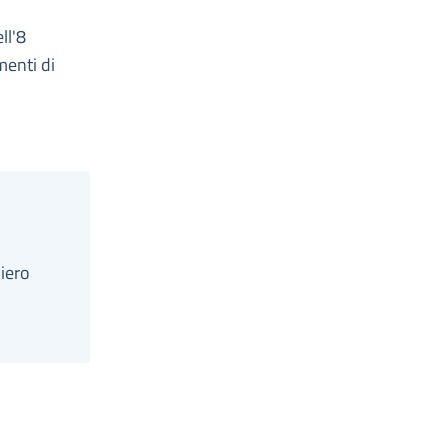
ll'8
menti di
iero