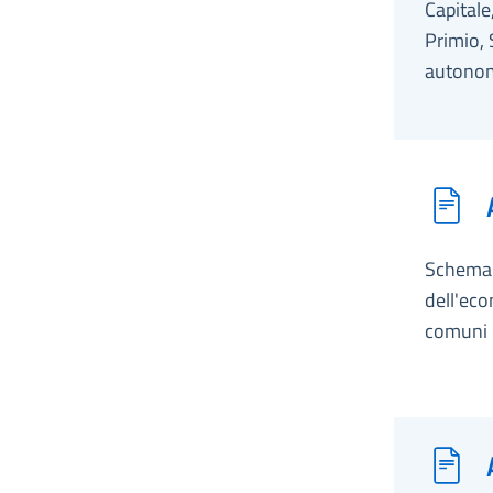
Capitale
Primio, 
autonomi
Schema d
dell'eco
comuni p