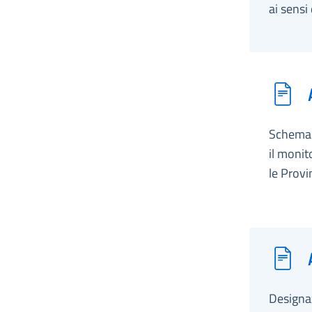
ai sensi
Schema 
il monit
le Provi
Designaz