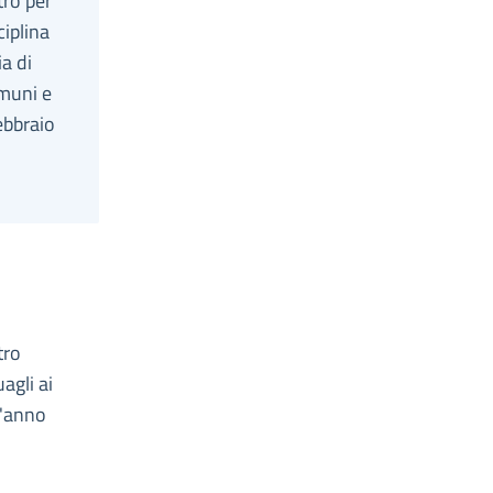
tro per
ciplina
ia di
omuni e
febbraio
tro
agli ai
l'anno