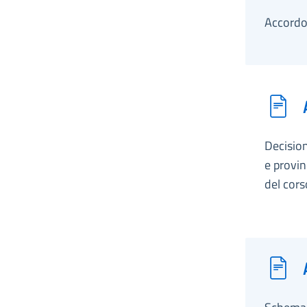
Accordo
Decision
e provin
del cor