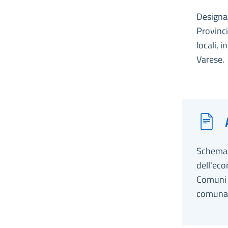
Designaz
Provinci
locali, 
Varese.
Schema d
dell'eco
Comuni r
comunal