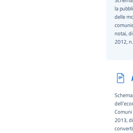
Schema d
la pubbl
delle mo
comunica
notai, d
2012, n.
Schema d
dell'eco
Comuni r
2013, di
converti