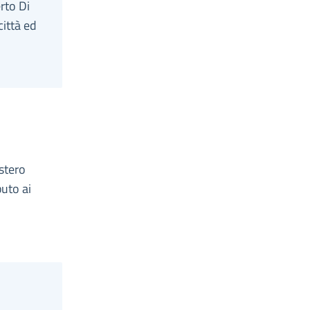
rto Di
città ed
istero
buto ai