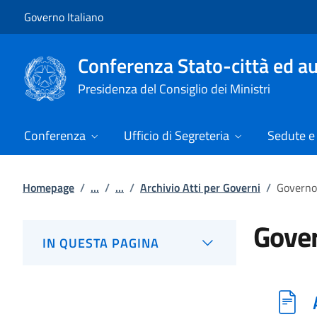
Vai al contenuto
Vai alla navigazione del sito
Governo Italiano
Conferenza Stato-città ed au
Presidenza del Consiglio dei Ministri
Conferenza
Ufficio di Segreteria
Sedute e 
Homepage
/
...
/
...
/
Archivio Atti per Governi
/
Governo
Gover
IN QUESTA PAGINA