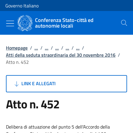
Vai al contenuto
Vai alla navigazione del sito
Governo Italiano
Conferenza Stato-città ed
autonomie locali
Cerca
Homepage
/
...
/
...
/
...
/
...
/
...
/
Atti della seduta straordinaria del 30 novembre 2016
/
Atto n. 452
LINK E ALLEGATI
Atto n. 452
Delibera di attuazione del punto 5 dell'Accordo della