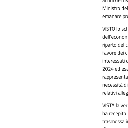
ai fini del 
Ministro del
emanare pre
VISTO lo sch
dell’economi
riparto del 
favore dei c
interessati 
2024 ed esam
rappresentan
necessità di
relativi alleg
VISTA la ver
ha recepito 
trasmessa i