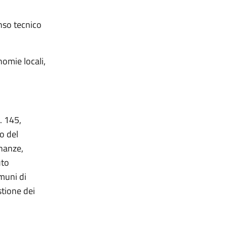
nso tecnico
omie locali,
. 145,
o del
inanze,
uto
omuni di
stione dei