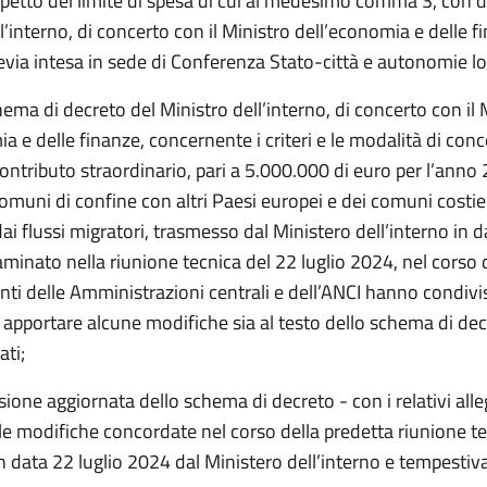
rispetto del limite di spesa di cui al medesimo comma 3, con 
l’interno, di concerto con il Ministro dell’economia e delle f
via intesa in sede di Conferenza Stato-città e autonomie loc
ema di decreto del Ministro dell’interno, di concerto con il 
a e delle finanze, concernente i criteri e le modalità di conc
contributo straordinario, pari a 5.000.000 di euro per l’anno 
omuni di confine con altri Paesi europei e dei comuni costie
dai flussi migratori, trasmesso dal Ministero dell’interno in d
inato nella riunione tecnica del 22 luglio 2024, nel corso d
ti delle Amministrazioni centrali e dell’ANCI hanno condivi
 apportare alcune modifiche sia al testo dello schema di decr
ati;
sione aggiornata dello schema di decreto - con i relativi alle
le modifiche concordate nel corso della predetta riunione te
n data 22 luglio 2024 dal Ministero dell’interno e tempesti