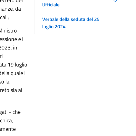
decreto del
Ufficiale
inanze, da
ali;
Verbale della seduta del 25
luglio 2024
Ministro
essione e il
2023, in
ri
ata 19 luglio
ella quale i
so la
eto sia ai
gati - che
cnica,
vamente