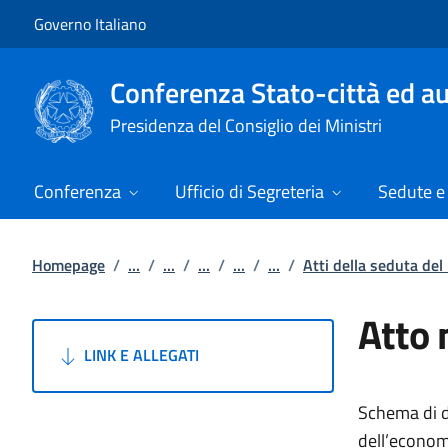
Vai al contenuto
Vai alla navigazione del sito
Governo Italiano
Conferenza Stato-città ed au
Presidenza del Consiglio dei Ministri
Conferenza
Ufficio di Segreteria
Sedute e 
Homepage
/
...
/
...
/
...
/
...
/
...
/
Atti della seduta del
Atto 
LINK E ALLEGATI
Schema di de
dell’economi