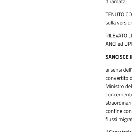
diramata;
TENUTO CONT
sulla versio
RILEVATO ch
ANCI ed UPI
SANCISCE 
ai sensi del
convertito 
Ministro del
concernente 
straordinari
confine con 
flussi migrat