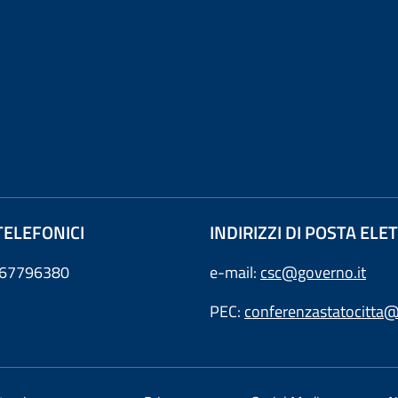
TELEFONICI
INDIRIZZI DI POSTA EL
0667796380
e-mail:
csc@governo.it
PEC:
conferenzastatocitta@