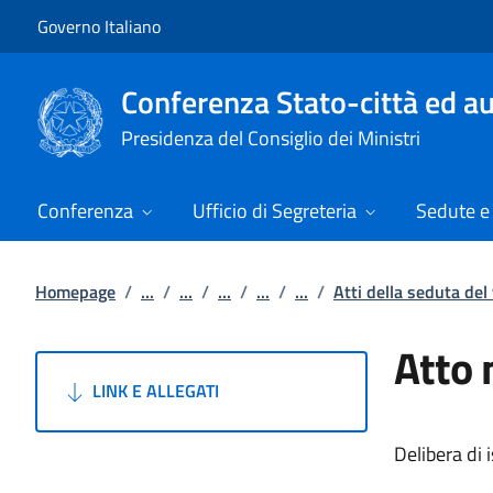
Vai al contenuto
Vai alla navigazione del sito
Governo Italiano
Conferenza Stato-città ed au
Presidenza del Consiglio dei Ministri
Conferenza
Ufficio di Segreteria
Sedute e 
Homepage
/
...
/
...
/
...
/
...
/
...
/
Atti della seduta de
Atto 
LINK E ALLEGATI
Delibera di 