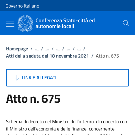
Vai al contenuto
Vai alla navigazione del sito
Governo Italiano
Conferenza Stato-città ed
autonomie locali
Cerca
Homepage
/
...
/
...
/
...
/
...
/
...
/
Atti della seduta del 18 novembre 2021
/
Atto n. 675
LINK E ALLEGATI
Atto n. 675
Schema di decreto del Ministro dell’interno, di concerto con
il Ministro dell’economia e delle finanze, concernente