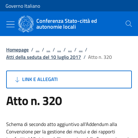
Vai al contenuto
Vai alla navigazione del sito
Governo Italiano
Conferenza Stato-città ed
autonomie locali
Cerca
Homepage
/
...
/
...
/
...
/
...
/
...
/
Atti della seduta del 10 luglio 2017
/
Atto n. 320
LINK E ALLEGATI
Atto n. 320
Schema di secondo atto aggiuntivo all'Addendum alla
Convenzione per la gestione dei mutui e dei rapporti