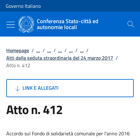
Vai al contenuto
Vai alla navigazione del sito
Governo Italiano
Conferenza Stato-città ed
autonomie locali
Cerca
Homepage
/
...
/
...
/
...
/
...
/
...
/
Atti della seduta straordinaria del 24 marzo 2017
/
Atto n. 412
LINK E ALLEGATI
Atto n. 412
Accordo sul Fondo di solidarietà comunale per l'anno 2016