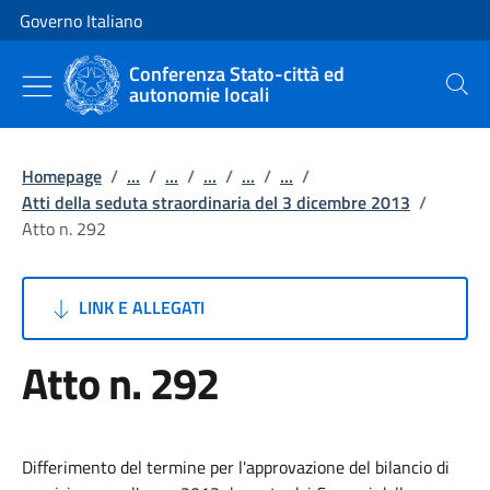
Vai al contenuto
Vai alla navigazione del sito
Governo Italiano
Conferenza Stato-città ed
autonomie locali
Cerca
Homepage
/
...
/
...
/
...
/
...
/
...
/
Atti della seduta straordinaria del 3 dicembre 2013
/
Atto n. 292
LINK E ALLEGATI
Atto n. 292
Differimento del termine per l'approvazione del bilancio di