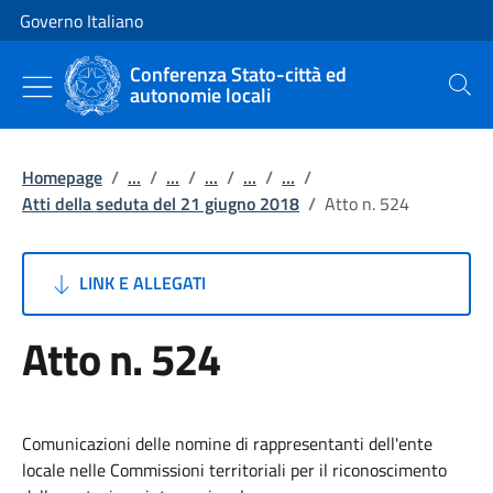
Vai al contenuto
Vai alla navigazione del sito
Governo Italiano
Conferenza Stato-città ed
autonomie locali
Cerca
Homepage
/
...
/
...
/
...
/
...
/
...
/
Atti della seduta del 21 giugno 2018
/
Atto n. 524
LINK E ALLEGATI
Atto n. 524
Comunicazioni delle nomine di rappresentanti dell'ente
locale nelle Commissioni territoriali per il riconoscimento