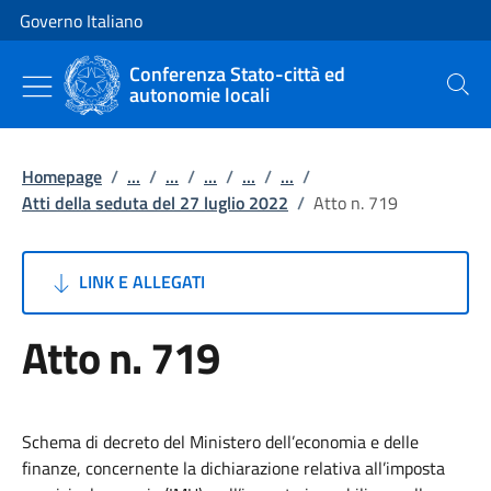
Vai al contenuto
Vai alla navigazione del sito
Governo Italiano
Conferenza Stato-città ed
autonomie locali
Cerca
Homepage
/
...
/
...
/
...
/
...
/
...
/
Atti della seduta del 27 luglio 2022
/
Atto n. 719
LINK E ALLEGATI
Atto n. 719
Schema di decreto del Ministero dell’economia e delle
finanze, concernente la dichiarazione relativa all’imposta