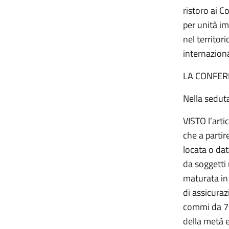
ristoro ai C
per unità im
nel territor
internazional
LA CONFER
Nella sedut
VISTO l’arti
che a partir
locata o dat
da soggetti 
maturata in 
di assicurazi
commi da 73
della metà e 