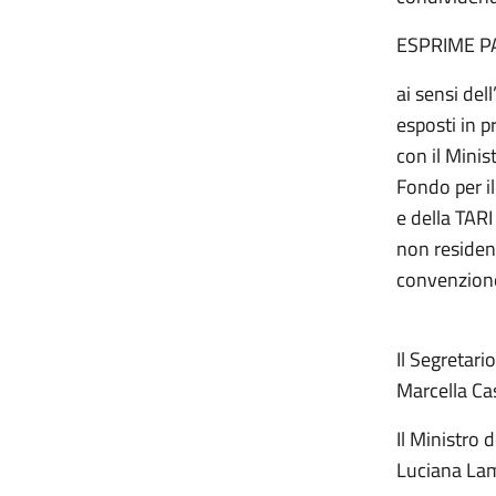
ESPRIME P
ai sensi del
esposti in p
con il Minis
Fondo per il
e della TARI
non resident
convenzione 
Il Segretario
Marc
Il Ministro d
Luciana La