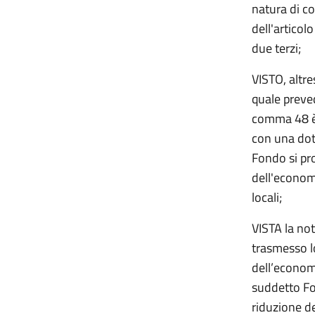
natura di c
dell'articol
due terzi;
VISTO, altre
quale preved
comma 48 è i
con una dota
Fondo si pro
dell'econom
locali;
VISTA la not
trasmesso lo
dell’economi
suddetto Fon
riduzione de