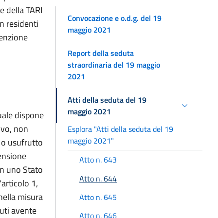
e della TARI
Convocazione e o.d.g. del 19
n residenti
maggio 2021
venzione
Report della seduta
straordinaria del 19 maggio
2021
Atti della seduta del 19
maggio 2021
quale dispone
ivo, non
Esplora "Atti della seduta del 19
maggio 2021"
à o usufrutto
pensione
Atto n. 643
in uno Stato
Atto n. 644
'articolo 1,
nella misura
Atto n. 645
fiuti avente
Atto n. 646