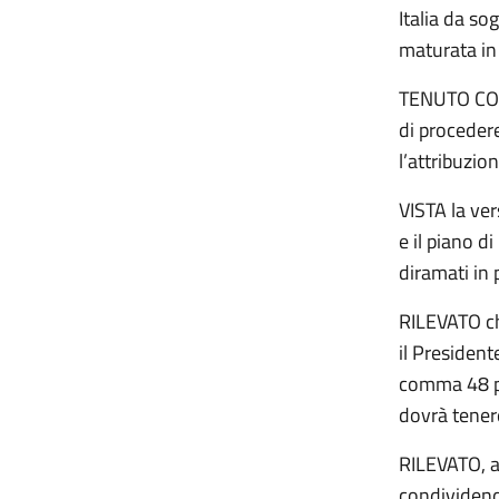
Italia da sog
maturata in 
TENUTO CONT
di procedere
l’attribuzio
VISTA la ve
e il piano d
diramati in 
RILEVATO ch
il President
comma 48 pre
dovrà tenere
RILEVATO, al
condividendo