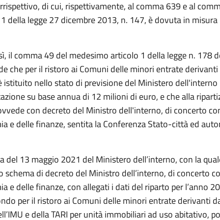
orrispettivo, di cui, rispettivamente, al comma 639 e al com
o 1 della legge 27 dicembre 2013, n. 147, è dovuta in misura 
sì, il comma 49 del medesimo articolo 1 della legge n. 178 de
e che per il ristoro ai Comuni delle minori entrate derivanti d
stituito nello stato di previsione del Ministero dell'intern
zione su base annua di 12 milioni di euro, e che alla riparti
vvede con decreto del Ministro dell'interno, di concerto con
ia e delle finanze, sentita la Conferenza Stato-città ed aut
a del 13 maggio 2021 del Ministero dell’interno, con la qual
 schema di decreto del Ministro dell’interno, di concerto co
a e delle finanze, con allegati i dati del riparto per l’anno 2
do per il ristoro ai Comuni delle minori entrate derivanti da
ll’IMU e della TARI per unità immobiliari ad uso abitativo, p