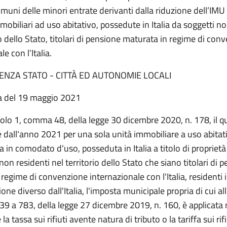
omuni delle minori entrate derivanti dalla riduzione dell’IMU 
mobiliari ad uso abitativo, possedute in Italia da soggetti no
io dello Stato, titolari di pensione maturata in regime di con
e con l’Italia.
ENZA STATO - CITTÀ ED AUTONOMIE LOCALI
a del 19 maggio 2021
colo 1, comma 48, della legge 30 dicembre 2020, n. 178, il 
e dall'anno 2021 per una sola unità immobiliare a uso abitat
a in comodato d'uso, posseduta in Italia a titolo di propriet
non residenti nel territorio dello Stato che siano titolari di 
regime di convenzione internazionale con l'Italia, residenti 
one diverso dall'Italia, l'imposta municipale propria di cui all
9 a 783, della legge 27 dicembre 2019, n. 160, è applicata 
la tassa sui rifiuti avente natura di tributo o la tariffa sui ri