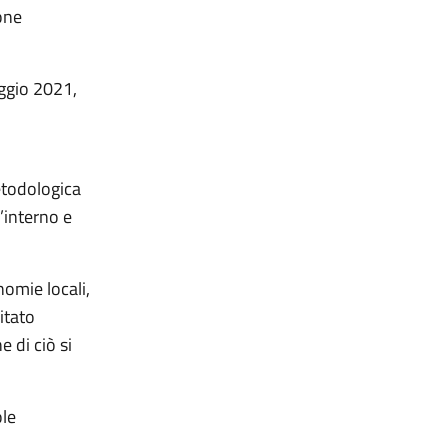
ione
ggio 2021,
etodologica
’interno e
omie locali,
itato
e di ciò si
ole