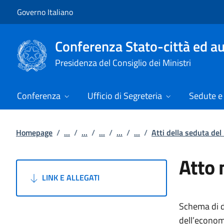
Vai al contenuto
Vai alla navigazione del sito
Governo Italiano
Conferenza Stato-città ed au
Presidenza del Consiglio dei Ministri
Conferenza
Ufficio di Segreteria
Sedute e 
Homepage
/
...
/
...
/
...
/
...
/
...
/
Atti della seduta de
Atto 
LINK E ALLEGATI
Schema di de
dell’economi