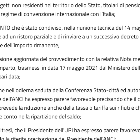
getti non residenti nel territorio dello Stato, titolari di pens
regime di convenzione internazionale con l’Italia;
O che è stato condiviso, nella riunione tecnica del 14 ma
 ad un ristoro parziale e di rinviare a un successivo decreto
ne dell’importo rimanente;
rsione aggiornata del provvedimento con la relativa Nota m
i riparto, trasmessi in data 17 maggio 2021 dal Ministero dell
pari data;
e nell’odierna seduta della Conferenza Stato-città ed auton
e dell’ANCI ha espresso parere favorevole precisando che il c
vede la riduzione anche della tassa o tariffa sui rifiuti e ch
 conto nella ripartizione del saldo;
tresì, che il Presidente dell’UPI ha espresso parere favorev
 la riferita precisazione del Presidente dell’ANCI;