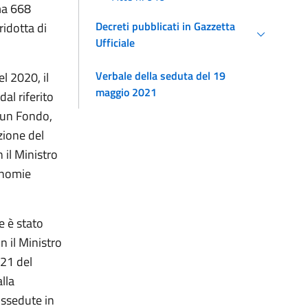
ma 668
Decreti pubblicati in Gazzetta
ridotta di
Ufficiale
Verbale della seduta del 19
l 2020, il
maggio 2021
al riferito
o un Fondo,
zione del
 il Ministro
onomie
e è stato
n il Ministro
021 del
lla
ossedute in