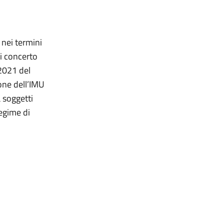
 nei termini
di concerto
 2021 del
ione dell’IMU
a soggetti
regime di