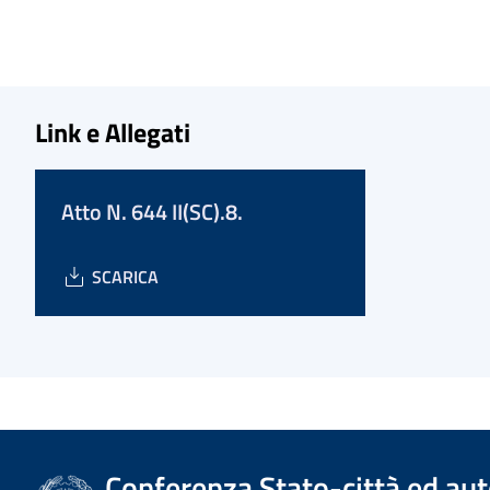
Link e Allegati
Atto N. 644 II(SC).8.
SCARICA
Conferenza Stato-città ed aut