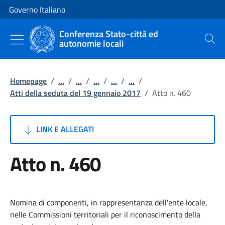
Vai al contenuto
Vai alla navigazione del sito
Governo Italiano
Conferenza Stato-città ed
autonomie locali
Cerca
Homepage
/
...
/
...
/
...
/
...
/
...
/
Atti della seduta del 19 gennaio 2017
/
Atto n. 460
LINK E ALLEGATI
Atto n. 460
Nomina di componenti, in rappresentanza dell'ente locale,
nelle Commissioni territoriali per il riconoscimento della