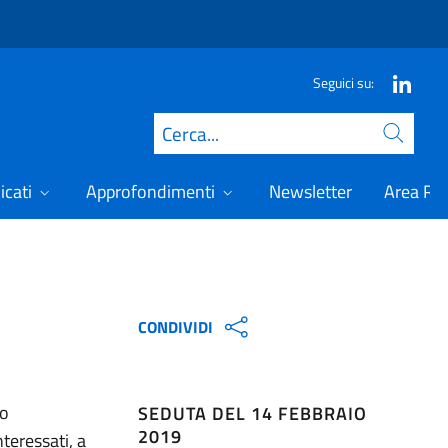
Seguici su:
Cerca
icati
Approfondimenti
Newsletter
Area Ris
CONDIVIDI
ro
SEDUTA DEL 14 FEBBRAIO
2019
teressati, a