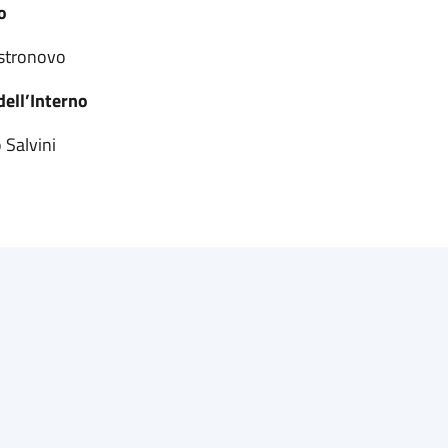
o
ella Castronovo
dell’Interno
 Salvini