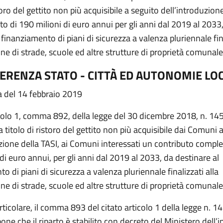
storo del gettito non più acquisibile a seguito dell’introduzion
to di 190 milioni di euro annui per gli anni dal 2019 al 2033
 finanziamento di piani di sicurezza a valenza pluriennale fina
e di strade, scuole ed altre strutture di proprietà comunale
ERENZA STATO - CITTÀ ED AUTONOMIE LOC
a del 14 febbraio 2019
colo 1, comma 892, della legge del 30 dicembre 2018, n. 145,
 a titolo di ristoro del gettito non più acquisibile dai Comuni 
zione della TASI, ai Comuni interessati un contributo comple
di euro annui, per gli anni dal 2019 al 2033, da destinare al
o di piani di sicurezza a valenza pluriennale finalizzati alla
e di strade, scuole ed altre strutture di proprietà comunale
rticolare, il comma 893 del citato articolo 1 della legge n. 1
pone che il riparto è stabilito con decreto del Ministero dell’i