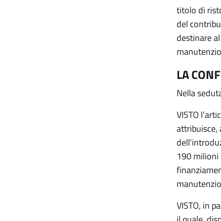
titolo di ri
del contribu
destinare al
manutenzion
LA CONF
Nella sedut
VISTO l’arti
attribuisce,
dell'introdu
190 milioni 
finanziament
manutenzion
VISTO, in pa
il quale dis