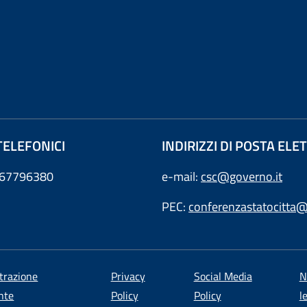
TELEFONICI
INDIRIZZI DI POSTA EL
0667796380
e-mail:
csc@governo.it
PEC:
conferenzastatocitta@
trazione
Privacy
Social Media
N
nte
Policy
Policy
l