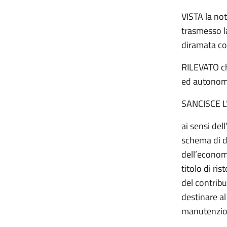
VISTA la not
trasmesso la
diramata con
RILEVATO ch
ed autonomie
SANCISCE L
ai sensi del
schema di de
dell’economi
titolo di ri
del contribu
destinare al
manutenzione