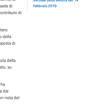
Verbale della seduta del 14
 sede di
febbraio 2019
contributo di
stero
o della
oposta di
uta della
ato, su
 ha
a dal
on nota del