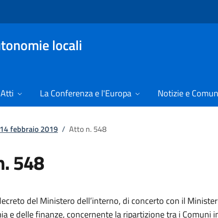
tonomie locali
Atti
La Conferenza e l'Europa
Notizie e Comun
l 14 febbraio 2019
/
Atto n. 548
n. 548
creto del Ministero dell’interno, di concerto con il Ministe
a e delle finanze, concernente la ripartizione tra i Comuni in