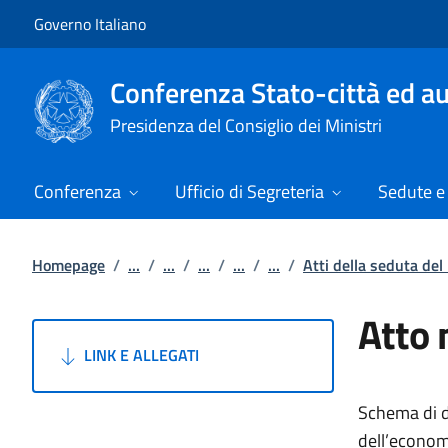
Vai al contenuto
Vai alla navigazione del sito
Governo Italiano
Conferenza Stato-città ed au
Presidenza del Consiglio dei Ministri
Conferenza
Ufficio di Segreteria
Sedute e 
Homepage
/
...
/
...
/
...
/
...
/
...
/
Atti della seduta de
Atto 
LINK E ALLEGATI
Schema di de
dell’economi