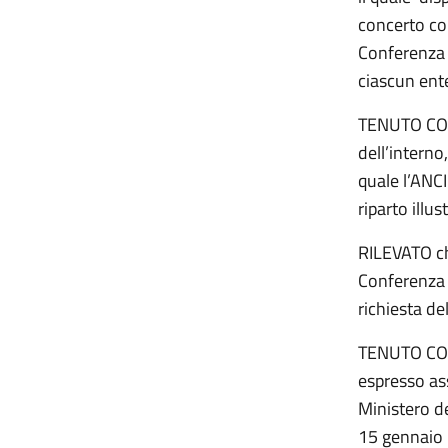
concerto con
Conferenza S
ciascun ente
TENUTO CONT
dell’interno
quale l’ANCI
riparto illus
RILEVATO che
Conferenza 
richiesta de
TENUTO CONT
espresso as
Ministero de
15 gennaio