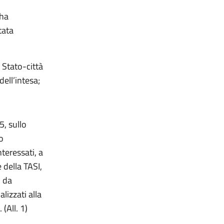
 ha
tata
 Stato-città
dell’intesa;
5, sullo
o
teressati, a
e della TASI,
, da
lizzati alla
(All. 1)