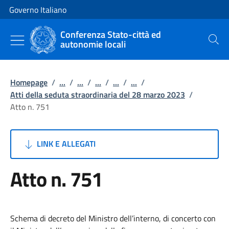
Vai al contenuto
Vai alla navigazione del sito
Governo Italiano
Conferenza Stato-città ed
autonomie locali
Cerca
Homepage
/
...
/
...
/
...
/
...
/
...
/
Atti della seduta straordinaria del 28 marzo 2023
/
Atto n. 751
LINK E ALLEGATI
Atto n. 751
Schema di decreto del Ministro dell’interno, di concerto con