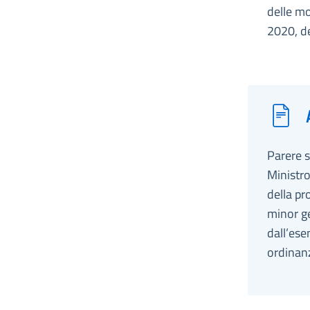
delle mo
2020, de
Parere s
Ministro
della pr
minor ge
dall’ese
ordinanz