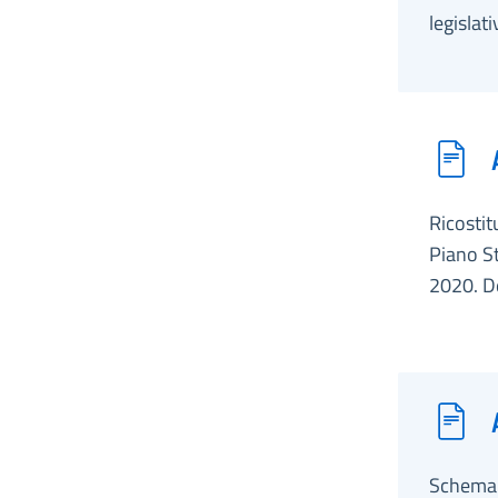
legislat
Ricostit
Piano St
2020. De
Schema d