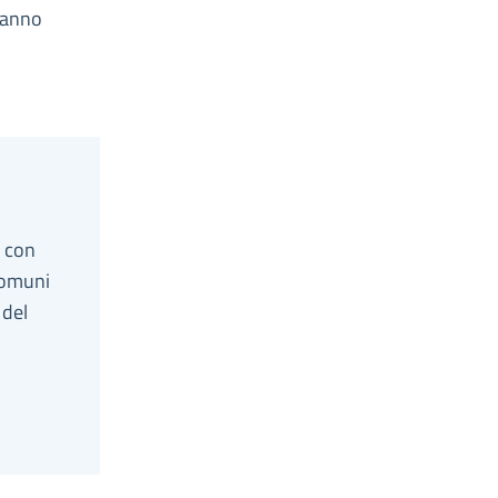
l’anno
o con
comuni
 del