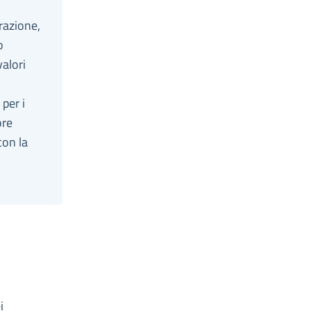
razione,
o
valori
per i
ore
con la
i