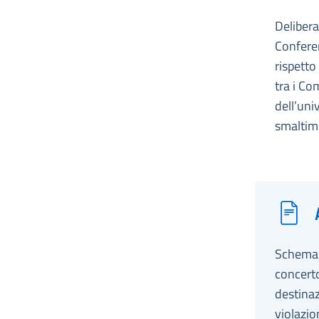
Delibera
Conferen
rispetto 
tra i Co
dell’univ
smaltimen
Schema d
concerto
destinaz
violazio