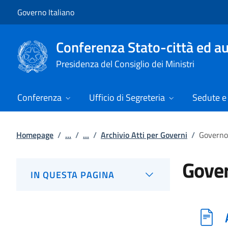
Vai al contenuto
Vai alla navigazione del sito
Governo Italiano
Conferenza Stato-città ed au
Presidenza del Consiglio dei Ministri
Conferenza
Ufficio di Segreteria
Sedute e 
Homepage
/
...
/
...
/
Archivio Atti per Governi
/
Governo 
Gover
IN QUESTA PAGINA