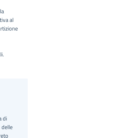
la
iva al
artizione
i.
i
a di
 delle
reto