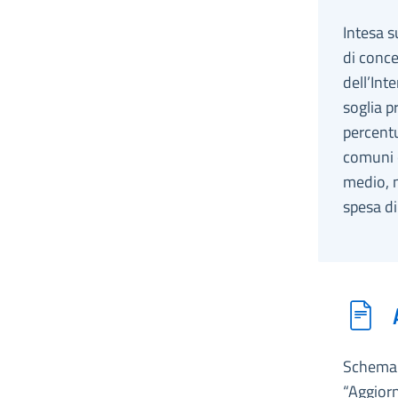
Intesa s
di conce
dell’Int
soglia p
percentu
comuni c
medio, n
spesa di
Schema d
“Aggior