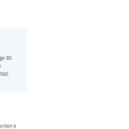
gge 30
e
 160.
riteri e