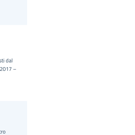
ti dal
 2017 –
tro