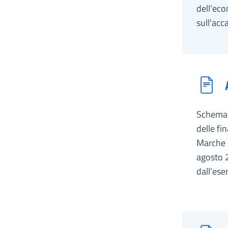
dell’eco
sull'ac
Schema d
delle fi
Marche e
agosto 2
dall'esen