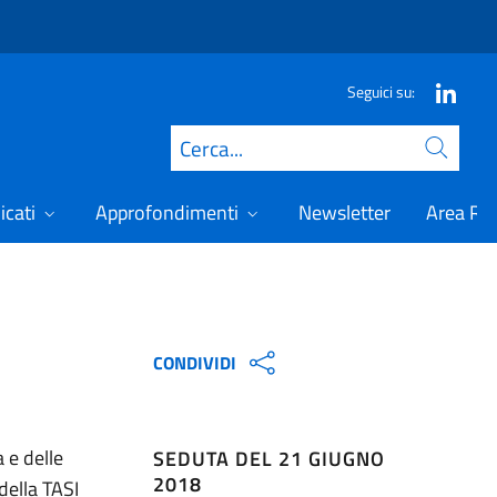
Seguici su:
Cerca
icati
Approfondimenti
Newsletter
Area Ris
CONDIVIDI
 e delle
SEDUTA DEL 21 GIUGNO
2018
della TASI