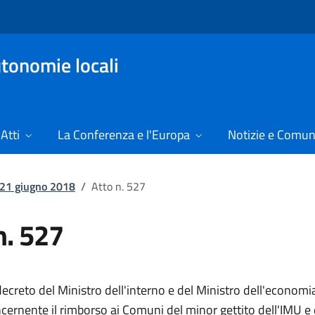
tonomie locali
Atti
La Conferenza e l'Europa
Notizie e Comun
l 21 giugno 2018
/
Atto n. 527
n. 527
creto del Ministro dell'interno e del Ministro dell'economia
cernente il rimborso ai Comuni del minor gettito dell'IMU e 