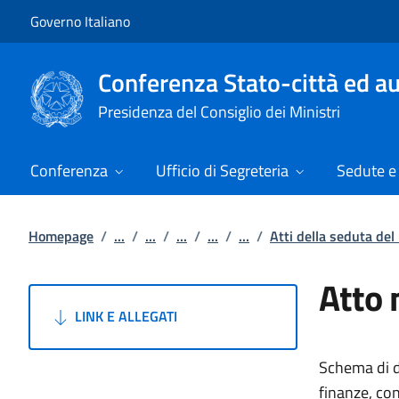
Vai al contenuto
Vai alla navigazione del sito
Governo Italiano
Conferenza Stato-città ed au
Presidenza del Consiglio dei Ministri
Conferenza
Ufficio di Segreteria
Sedute e 
Homepage
/
...
/
...
/
...
/
...
/
...
/
Atti della seduta de
Atto 
LINK E ALLEGATI
Schema di de
finanze, con