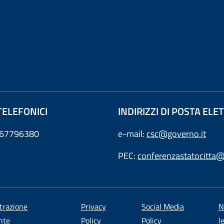
TELEFONICI
INDIRIZZI DI POSTA EL
0667796380
e-mail:
csc@governo.it
PEC:
conferenzastatocitta@
trazione
Privacy
Social Media
N
nte
Policy
Policy
l