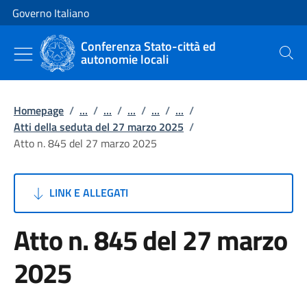
Vai al contenuto
Vai alla navigazione del sito
Governo Italiano
Conferenza Stato-città ed
autonomie locali
Cerca
Homepage
/
...
/
...
/
...
/
...
/
...
/
Atti della seduta del 27 marzo 2025
/
Atto n. 845 del 27 marzo 2025
LINK E ALLEGATI
Atto n. 845 del 27 marzo
2025