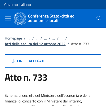
Vai al contenuto
Vai alla navigazione del sito
Governo Italiano
Conferenza Stato-città ed
autonomie locali
Cerca
Homepage
/
...
/
...
/
...
/
...
/
...
/
Atti della seduta del 12 ottobre 2022
/
Atto n. 733
LINK E ALLEGATI
Atto n. 733
Schema di decreto del Ministero dell’economia e delle
finanze, di concerto con il Ministero dell’interno,