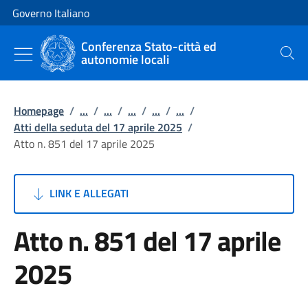
Vai al contenuto
Vai alla navigazione del sito
Governo Italiano
Conferenza Stato-città ed
autonomie locali
Cerca
Homepage
/
...
/
...
/
...
/
...
/
...
/
Atti della seduta del 17 aprile 2025
/
Atto n. 851 del 17 aprile 2025
LINK E ALLEGATI
Atto n. 851 del 17 aprile
2025