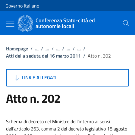
Vai al contenuto
Vai alla navigazione del sito
Governo Italiano
Conferenza Stato-città ed
autonomie locali
Cerca
Homepage
/
...
/
...
/
...
/
...
/
...
/
Atti della seduta del 16 marzo 2011
/
Atto n. 202
LINK E ALLEGATI
Atto n. 202
Schema di decreto del Ministro dell'interno ai sensi
dell'articolo 263, comma 2 del decreto legislativo 18 agosto