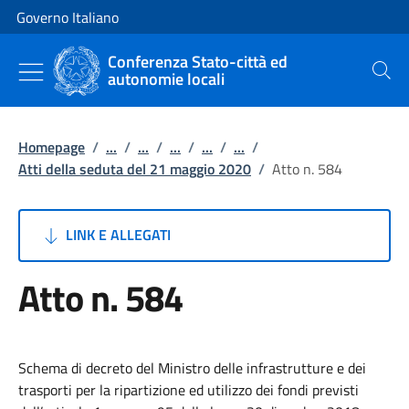
Vai al contenuto
Vai alla navigazione del sito
Governo Italiano
Conferenza Stato-città ed
autonomie locali
Cerca
Homepage
/
...
/
...
/
...
/
...
/
...
/
Atti della seduta del 21 maggio 2020
/
Atto n. 584
LINK E ALLEGATI
Atto n. 584
Schema di decreto del Ministro delle infrastrutture e dei
trasporti per la ripartizione ed utilizzo dei fondi previsti