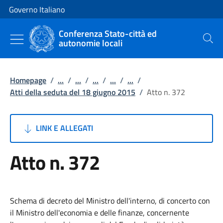
Vai al contenuto
Vai alla navigazione del sito
Governo Italiano
Conferenza Stato-città ed
autonomie locali
Cerca
Homepage
/
...
/
...
/
...
/
...
/
...
/
Atti della seduta del 18 giugno 2015
/
Atto n. 372
LINK E ALLEGATI
Atto n. 372
Schema di decreto del Ministro dell'interno, di concerto con
il Ministro dell'economia e delle finanze, concernente