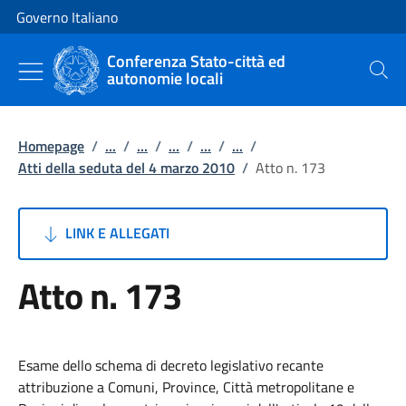
Vai al contenuto
Vai alla navigazione del sito
Governo Italiano
Conferenza Stato-città ed
autonomie locali
Cerca
Homepage
/
...
/
...
/
...
/
...
/
...
/
Atti della seduta del 4 marzo 2010
/
Atto n. 173
LINK E ALLEGATI
Atto n. 173
Esame dello schema di decreto legislativo recante
attribuzione a Comuni, Province, Città metropolitane e