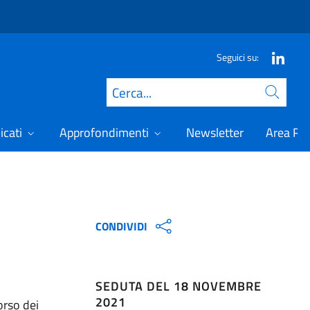
Seguici su:
Cerca
icati
Approfondimenti
Newsletter
Area Ris
CONDIVIDI
SEDUTA DEL 18 NOVEMBRE
2021
orso dei