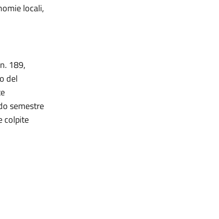
omie locali,
n. 189,
o del
te
ondo semestre
e colpite