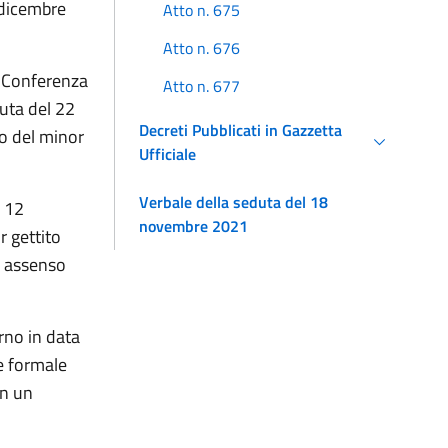
1 dicembre
Atto n. 675
Atto n. 676
la Conferenza
Atto n. 677
uta del 22
Decreti Pubblicati in Gazzetta
so del minor
Ufficiale
Verbale della seduta del 18
a 12
novembre 2021
 gettito
o assenso
rno in data
e formale
on un