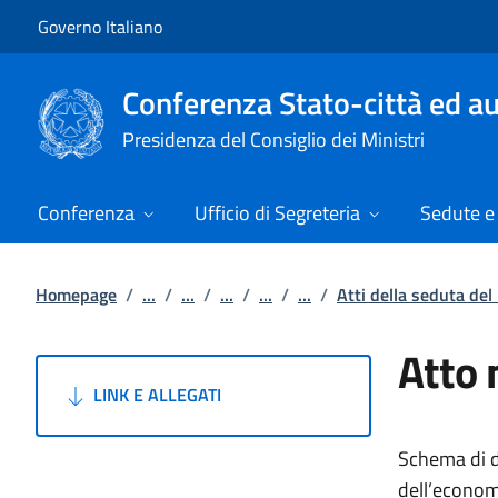
Vai al contenuto
Vai alla navigazione del sito
Governo Italiano
Conferenza Stato-città ed au
Presidenza del Consiglio dei Ministri
Conferenza
Ufficio di Segreteria
Sedute e 
Homepage
/
...
/
...
/
...
/
...
/
...
/
Atti della seduta de
Atto 
LINK E ALLEGATI
Schema di de
dell’econom