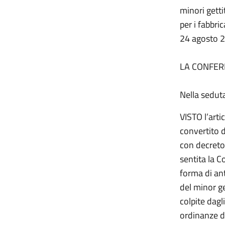
minori getti
per i fabbric
24 agosto 
LA CONFER
Nella sedut
VISTO l’art
convertito d
con decreto 
sentita la C
forma di ant
del minor ge
colpite dagl
ordinanze di