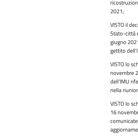
ricostruzion
2021;
VISTO il dec
Stato-città
giugno 2021,
gettito dell
VISTO lo sc
novembre 20
dell’IMU ri
nella riuni
VISTO lo sch
16 novembre
comunicate 
aggiornamen