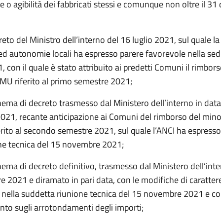
e o agibilità dei fabbricati stessi e comunque non oltre il 3
reto del Ministro dell’interno del 16 luglio 2021, sul quale 
 ed autonomie locali ha espresso parere favorevole nella sed
 con il quale è stato attribuito ai predetti Comuni il rimbor
’IMU riferito al primo semestre 2021;
hema di decreto trasmesso dal Ministero dell’interno in dat
21, recante anticipazione ai Comuni del rimborso del minor
ferito al secondo semestre 2021, sul quale l’ANCI ha espress
one tecnica del 15 novembre 2021;
ema di decreto definitivo, trasmesso dal Ministero dell’inte
 2021 e diramato in pari data, con le modifiche di caratter
nella suddetta riunione tecnica del 15 novembre 2021 e c
to sugli arrotondamenti degli importi;