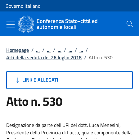
Vai al contenuto
Vai alla navigazione del sito
Governo Italiano
Conferenza Stato-città ed
autonomie locali
Cerca
Homepage
/
...
/
...
/
...
/
...
/
...
/
Atti della seduta del 26 luglio 2018
/
Atto n. 530
LINK E ALLEGATI
Atto n. 530
Designazione da parte dell'UPI del dott. Luca Menesini,
Presidente della Provincia di Lucca, quale componente della