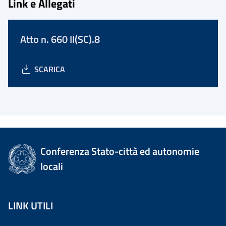
Link e Allegati
Atto n. 660 II(SC).8
SCARICA
Conferenza Stato-città ed autonomie
locali
LINK UTILI