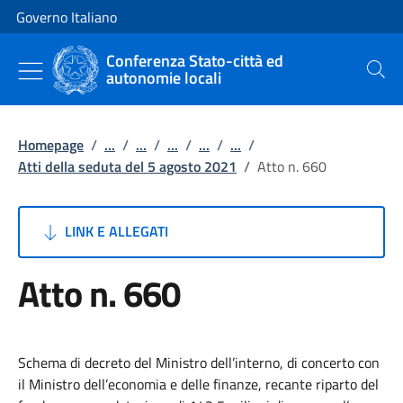
Vai al contenuto
Vai alla navigazione del sito
Governo Italiano
Conferenza Stato-città ed
autonomie locali
Cerca
Homepage
/
...
/
...
/
...
/
...
/
...
/
Atti della seduta del 5 agosto 2021
/
Atto n. 660
LINK E ALLEGATI
Atto n. 660
Schema di decreto del Ministro dell’interno, di concerto con
il Ministro dell’economia e delle finanze, recante riparto del