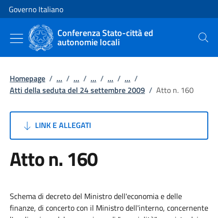
Vai al contenuto
Vai alla navigazione del sito
Governo Italiano
Conferenza Stato-città ed
autonomie locali
Cerca
Homepage
/
...
/
...
/
...
/
...
/
...
/
Atti della seduta del 24 settembre 2009
/
Atto n. 160
LINK E ALLEGATI
Atto n. 160
Schema di decreto del Ministro dell'economia e delle
finanze, di concerto con il Ministro dell'interno, concernente