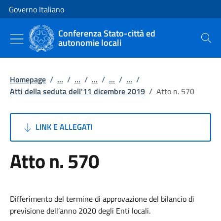
Vai al contenuto
Vai alla navigazione del sito
Governo Italiano
Conferenza Stato-città ed
autonomie locali
Cerca
Homepage
/
...
/
...
/
...
/
...
/
...
/
Atti della seduta dell'11 dicembre 2019
/
Atto n. 570
LINK E ALLEGATI
Atto n. 570
Differimento del termine di approvazione del bilancio di
previsione dell’anno 2020 degli Enti locali.