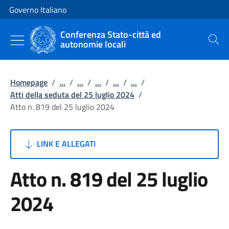
Vai al contenuto
Vai alla navigazione del sito
Governo Italiano
Conferenza Stato-città ed
autonomie locali
Cerca
Homepage
/
...
/
...
/
...
/
...
/
...
/
Atti della seduta del 25 luglio 2024
/
Atto n. 819 del 25 luglio 2024
LINK E ALLEGATI
Atto n. 819 del 25 luglio
2024