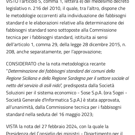
VISTO l’articolo 5, comma 1, lettera e) del medesimo decreto
legislativo n. 216 del 2010, il quale, tra l’altro, dispone che
le metodologie occorrenti alla individuazione dei fabbisogni
standard e le elaborazioni relative alla determinazione dei
fabbisogni standard sono sottoposte alla Commissione
tecnica per i fabbisogni standard, istituita ai sensi
dell’articolo 1, comma 29, della legge 28 dicembre 2015, n.
208, anche separatamente, per l’approvazione;
CONSIDERATO che la nota metodologica recante
“
Determinazione dei fabbisogni standard dei comuni della
Regione Siciliana e della Regione Sardegna per il settore sociale al
netto del servizio di asili nido
”, predisposta dalla Società
Soluzioni per il sistema economico - Sose S.p.A. (ora Sogei -
Società Generale d’Informatica S.p.A.) è stata approvata,
all’unanimità, dalla Commissione tecnica per i fabbisogni
standard nella seduta del 16 maggio 2023;
VISTA la nota del 27 febbraio 2024, con la quale la
Presidenza del Consiglio dei ministri - Dipartimento per il