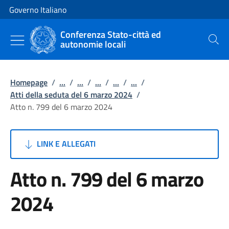
Vai al contenuto
Vai alla navigazione del sito
Governo Italiano
Conferenza Stato-città ed
autonomie locali
Cerca
Homepage
/
...
/
...
/
...
/
...
/
...
/
Atti della seduta del 6 marzo 2024
/
Atto n. 799 del 6 marzo 2024
LINK E ALLEGATI
Atto n. 799 del 6 marzo
2024