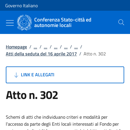
Vai al contenuto
Vai alla navigazione del sito
Governo Italiano
Conferenza Stato-città ed
autonomie locali
Cerca
Homepage
/
...
/
...
/
...
/
...
/
...
/
Atti della seduta del 16 aprile 2017
/
Atto n. 302
LINK E ALLEGATI
Atto n. 302
Schemi di atti che individuano criteri e modalità per
l'accesso da parte degli Enti locali interessati al Fondo per