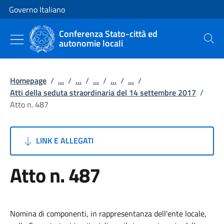
Vai al contenuto
Vai alla navigazione del sito
Governo Italiano
Conferenza Stato-città ed
autonomie locali
Cerca
Homepage
/
...
/
...
/
...
/
...
/
...
/
Atti della seduta straordinaria del 14 settembre 2017
/
Atto n. 487
LINK E ALLEGATI
Atto n. 487
Nomina di componenti, in rappresentanza dell'ente locale,