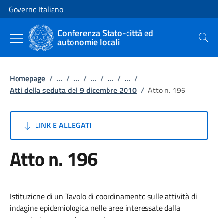
Vai al contenuto
Vai alla navigazione del sito
Governo Italiano
Conferenza Stato-città ed
autonomie locali
Cerca
Homepage
/
...
/
...
/
...
/
...
/
...
/
Atti della seduta del 9 dicembre 2010
/
Atto n. 196
LINK E ALLEGATI
Atto n. 196
Istituzione di un Tavolo di coordinamento sulle attività di
indagine epidemiologica nelle aree interessate dalla