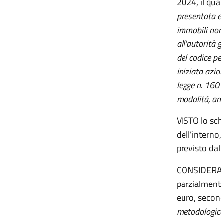
2024, il qual
presentata e
immobili non 
all'autorità g
del codice p
iniziata azio
legge n. 160
modalità, anc
VISTO lo sc
dell’interno
previsto dal
CONSIDERATO
parzialment
euro, second
metodologic