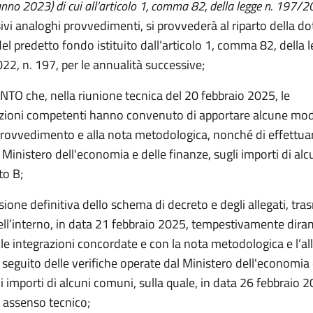
anno 2023) di cui all’articolo 1, comma 82, della legge n. 197/
vi analoghi provvedimenti, si provvederà al riparto della d
del predetto fondo istituito dall’articolo 1, comma 82, della 
22, n. 197, per le annualità successive;
O che, nella riunione tecnica del 20 febbraio 2025, le
ioni competenti hanno convenuto di apportare alcune modi
rovvedimento e alla nota metodologica, nonché di effettuar
 Ministero dell'economia e delle finanze, sugli importi di al
ato B;
sione definitiva dello schema di decreto e degli allegati, tr
ell’interno, in data 21 febbraio 2025, tempestivamente dira
le integrazioni concordate e con la nota metodologica e l’al
 seguito delle verifiche operate dal Ministero dell'economia 
i importi di alcuni comuni, sulla quale, in data 26 febbraio 
 assenso tecnico;