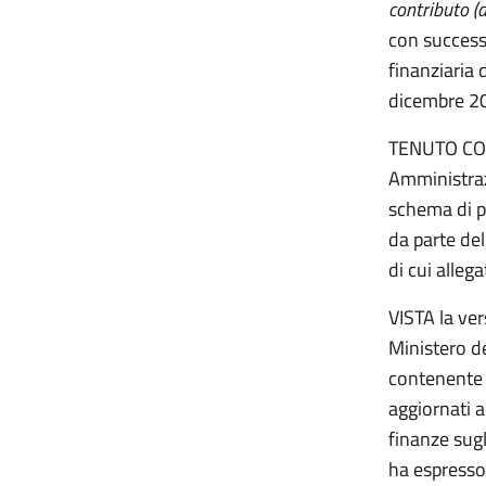
contributo (
con successi
finanziaria 
dicembre 20
TENUTO CONT
Amministraz
schema di p
da parte del
di cui alleg
VISTA la ver
Ministero d
contenente 
aggiornati a
finanze sugl
ha espresso