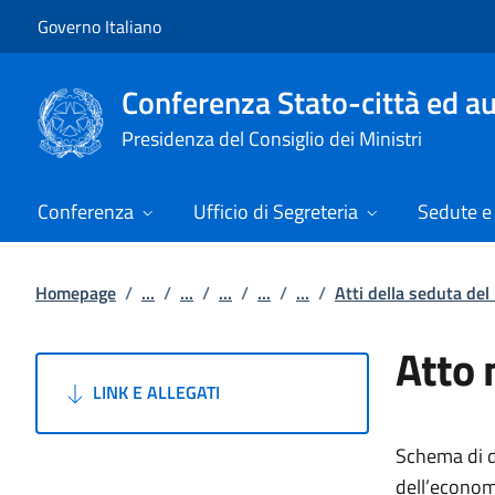
Vai al contenuto
Vai alla navigazione del sito
Governo Italiano
Conferenza Stato-città ed au
Presidenza del Consiglio dei Ministri
Conferenza
Ufficio di Segreteria
Sedute e 
Homepage
/
...
/
...
/
...
/
...
/
...
/
Atti della seduta de
Atto 
LINK E ALLEGATI
Schema di de
dell’economi