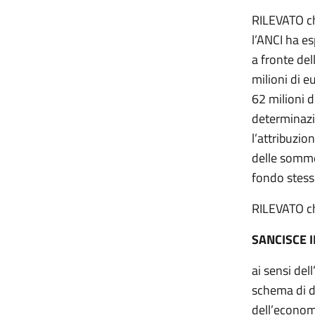
RILEVATO ch
l’ANCI ha es
a fronte del
milioni di e
62 milioni d
determinazi
l’attribuzio
delle somme 
fondo stes
RILEVATO che
SANCISCE 
ai sensi del
schema di de
dell’economi