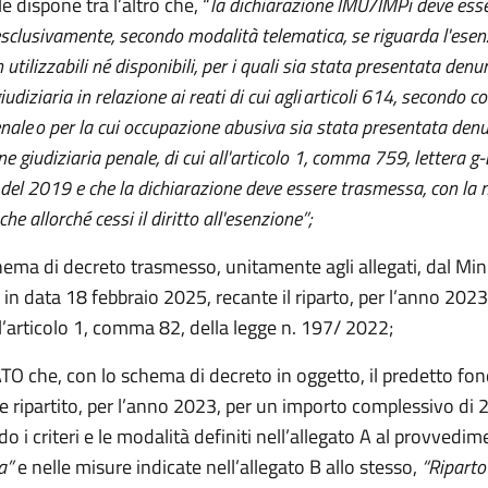
e dispone tra l’altro che, “
la dichiarazione IMU/IMPi deve ess
sclusivamente, secondo modalità telematica, se riguarda l'esenz
utilizzabili né disponibili, per i quali sia stata presentata denu
iudiziaria in relazione ai reati di cui agli
articoli 614
, secondo c
enale
o per la cui occupazione abusiva sia stata presentata denu
ne giudiziaria penale,
di cui all'
articolo 1, comma 759, lettera g-b
 del 2019
e che la dichiarazione deve essere trasmessa, con l
he allorché cessi il diritto all'esenzione”;
hema di decreto trasmesso, unitamente agli allegati, dal Min
, in data 18 febbraio 2025, recante il riparto, per l’anno 202
l’articolo 1, comma 82, della legge n. 197/ 2022;
 che, con lo schema di decreto in oggetto, il predetto fon
e ripartito, per l’anno 2023, per un importo complessivo di
o i criteri e le modalità definiti nell’allegato A al provvedi
a”
e nelle misure indicate nell’allegato B allo stesso,
“Riparto