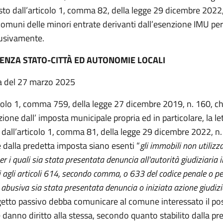
sto dall’articolo 1, comma 82, della legge 29 dicembre 2022,
i comuni delle minori entrate derivanti dall’esenzione IMU per
busivamente.
ENZA STATO-CITTÀ ED AUTONOMIE LOCALI
a del 27 marzo 2025
icolo 1, comma 759, della legge 27 dicembre 2019, n. 160, c
zione dall’ imposta municipale propria ed in particolare, la le
a dall’articolo 1, comma 81, della legge 29 dicembre 2022, n
 dalla predetta imposta siano esenti “
gli immobili non utilizza
per i quali sia stata presentata denuncia all'autorità giudiziaria 
ui agli articoli 614, secondo comma, o 633 del codice penale o per
abusiva sia stata presentata denuncia o iniziata azione giudizi
ggetto passivo debba comunicare al comune interessato il po
e danno diritto alla stessa, secondo quanto stabilito dalla pr