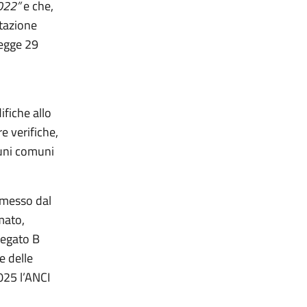
2022”
e che,
otazione
legge 29
fiche allo
e verifiche,
cuni comuni
asmesso dal
mato,
legato B
e delle
2025 l’ANCI