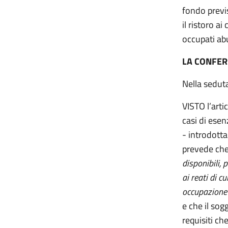
fondo previ
il ristoro a
occupati a
LA CONFER
Nella sedut
VISTO
l’art
casi di esen
- introdott
prevede che
disponibili, 
ai reati di c
occupazione 
e che il so
requisiti ch