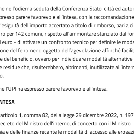
e nell’odierna seduta della Conferenza Stato-città ed auto
presso parere favorevole all’intesa, con la raccomandazione,
l’esiguità dell’importo accertato a titolo di rimborso, pari a c
uro per 142 comuni, rispetto all’ammontare stanziato dal fon
i euro - di attivare un confronto tecnico per definire le moda
one del fenomeno oggetto dell’agevolazione affinché facili
ne del beneficio, ovvero per individuare modalità alternative d
residue che, risulterebbero, altrimenti, inutilizzate all’inter
so.
 l’UPI ha espresso parere favorevole all’intesa.
INTESA
l’articolo 1, comma 82, della legge 29 dicembre 2022, n. 197
creto del Ministro dell’interno, di concerto con il Ministro
a e delle finanze recante le modalità di accesso alle erogaz