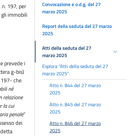
Convocazione e o.d.g. del 27
 n. 197, per
marzo 2025
 gli immobili
Report della seduta del 27 marzo
2025
Atti della seduta del 27
marzo 2025
he prevede i
Esplora "Atti della seduta del 27
ttera g-bis)
marzo 2025"
. 197- che
Atto n. 844 del 27 marzo
bili né
2025
in relazione
Atto n. 845 del 27 marzo
 la cui
2025
aria penale
”
ssesso dei
Atto n. 846 del 27 marzo
2025
edetta