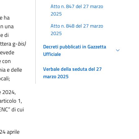
Atto n. 847 del 27 marzo
2025
le ha
Atto n. 848 del 27 marzo
con una
2025
e di
ettera g-
bis)
Decreti pubblicati in Gazzetta
prevede
Ufficiale
e con
Verbale della seduta del 27
ia e delle
marzo 2025
cali;
e 2024,
rticolo 1,
NC” di cui
24 aprile