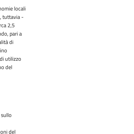
nomie locali
 tuttavia -
irca 2,5
do, pari a
lità di
tino
i utilizzo
no del
 sullo
ioni del