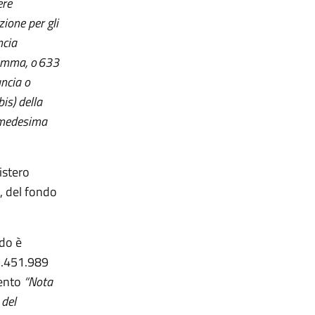
ere
ione per gli
ncia
omma, o
633
ncia o
is) della
a medesima
istero
3, del fondo
do è
 2.451.989
mento
“Nota
 del