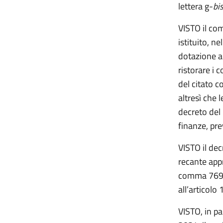
lettera g-
bis
VISTO i
l com
istituito, n
dotazione an
ristorare i 
del citato c
altresì che 
decreto del 
finanze, pre
VISTO il dec
recante appr
comma 769 d
all’articol
VISTO, in pa