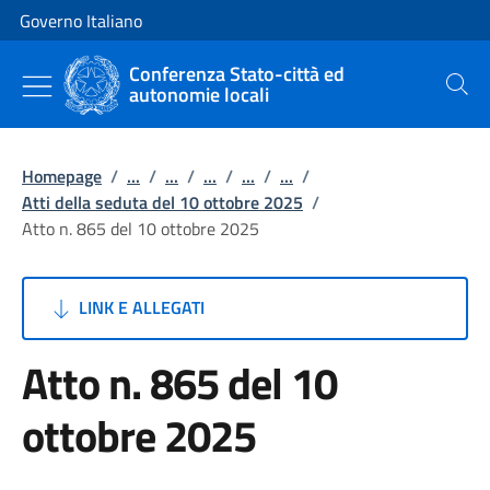
Vai al contenuto
Vai alla navigazione del sito
Governo Italiano
Conferenza Stato-città ed
autonomie locali
Cerca
Homepage
/
...
/
...
/
...
/
...
/
...
/
Atti della seduta del 10 ottobre 2025
/
Atto n. 865 del 10 ottobre 2025
LINK E ALLEGATI
Atto n. 865 del 10
ottobre 2025