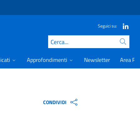
Seguici su:
Cerca
icati
Approfondimenti
Newsletter
Area Ris
CONDIVIDI