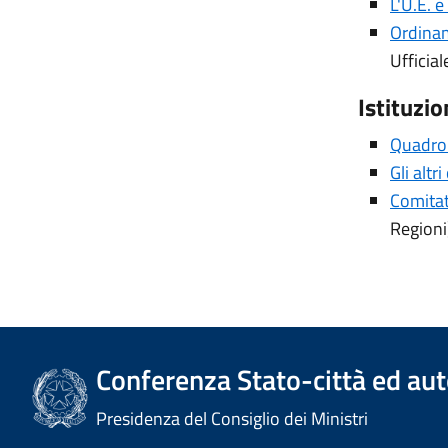
L'U.E. 
Ordinam
Ufficial
Istituzio
Quadro 
Gli altr
Comitat
Regioni
Conferenza Stato-città ed aut
Presidenza del Consiglio dei Ministri