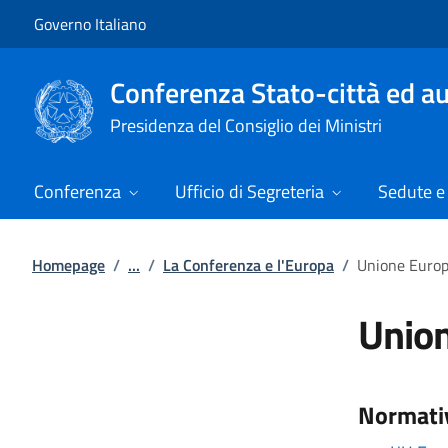
Vai al contenuto
Vai alla navigazione del sito
Governo Italiano
Conferenza Stato-città ed au
Presidenza del Consiglio dei Ministri
Conferenza
Ufficio di Segreteria
Sedute e 
Homepage
/
...
/
La Conferenza e l'Europa
/
Unione Europe
Union
Normati