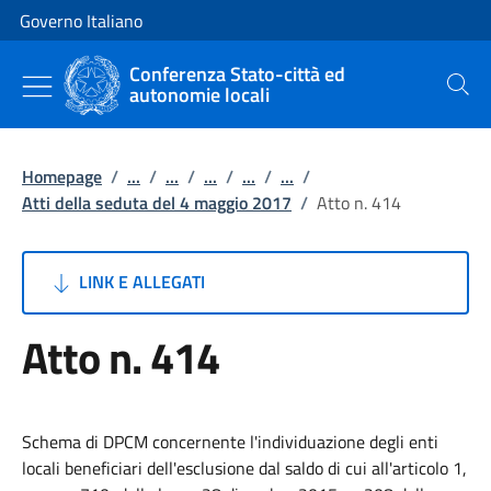
Vai al contenuto
Vai alla navigazione del sito
Governo Italiano
Conferenza Stato-città ed
autonomie locali
Cerca
Homepage
/
...
/
...
/
...
/
...
/
...
/
Atti della seduta del 4 maggio 2017
/
Atto n. 414
LINK E ALLEGATI
Atto n. 414
Schema di DPCM concernente l'individuazione degli enti
locali beneficiari dell'esclusione dal saldo di cui all'articolo 1,