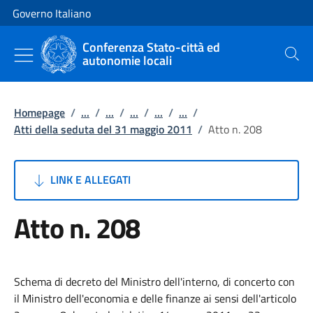
Vai al contenuto
Vai alla navigazione del sito
Governo Italiano
Conferenza Stato-città ed
autonomie locali
Cerca
Homepage
/
...
/
...
/
...
/
...
/
...
/
Atti della seduta del 31 maggio 2011
/
Atto n. 208
LINK E ALLEGATI
Atto n. 208
Schema di decreto del Ministro dell'interno, di concerto con
il Ministro dell'economia e delle finanze ai sensi dell'articolo