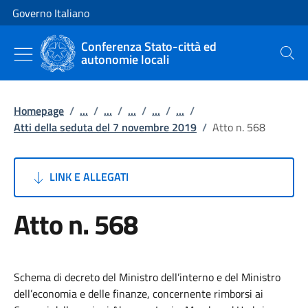
Vai al contenuto
Vai alla navigazione del sito
Governo Italiano
Conferenza Stato-città ed
autonomie locali
Cerca
Homepage
/
...
/
...
/
...
/
...
/
...
/
Atti della seduta del 7 novembre 2019
/
Atto n. 568
LINK E ALLEGATI
Atto n. 568
Schema di decreto del Ministro dell’interno e del Ministro
dell’economia e delle finanze, concernente rimborsi ai