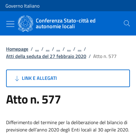
Vai al contenuto
Vai alla navigazione del sito
Governo Italiano
Conferenza Stato-città ed
autonomie locali
Cerca
Homepage
/
...
/
...
/
...
/
...
/
...
/
Atti della seduta del 27 febbraio 2020
/
Atto n. 577
LINK E ALLEGATI
Atto n. 577
Differimento del termine per la deliberazione del bilancio di
previsione dell’anno 2020 degli Enti locali al 30 aprile 2020.