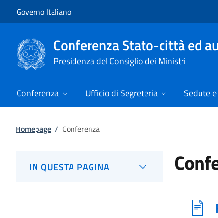
Vai al contenuto
Vai alla navigazione del sito
Governo Italiano
Conferenza Stato-città ed au
Presidenza del Consiglio dei Ministri
Conferenza
Ufficio di Segreteria
Sedute e 
Homepage
/
Conferenza
Conf
IN QUESTA PAGINA