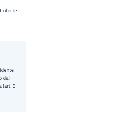
tribuite
sidente
o dal
 (art. 8,