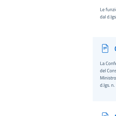
Le funzi
dal d.lg
La Confe
del Cons
Ministro
d.lgs. n