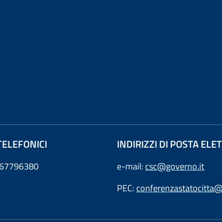
TELEFONICI
INDIRIZZI DI POSTA EL
0667796380
e-mail:
csc@governo.it
PEC:
conferenzastatocitta@